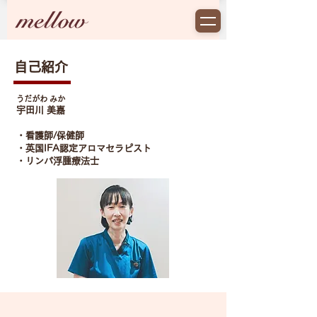
​自己紹介
​うだがわ みか
宇田川 美嘉
・看護師/保健師
・英国IFA認定アロマセラピスト
​・リンパ浮腫療法士