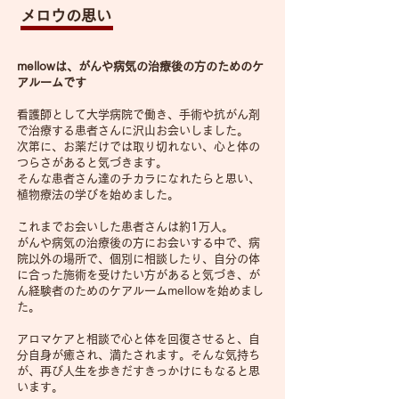
​​メロウの思い
mellowは、がんや病気の治療後の方のためのケ
アルームです
看護師として大学病院で働き、手術や抗がん剤
で治療する患者さんに沢山お会いしました。
次第に、お薬だけでは取り切れない、心と体の
つらさがあると気づきます。
そんな患者さん達のチカラになれたらと思い、
植物療法の学びを始めました。
これまでお会いした患者さんは約1万人。
がんや病気の治療後の方にお会いする中で、病
院以外の場所で、個別に相談したり、自分の体
に合った施術を受けたい方があると気づき、が
ん経験者のためのケアルームmellowを始めまし
た。​
アロマケアと相談で心と体を回復させると、自
分自身が癒され、満たされます。
​そんな気持ち
が、
再び人生を歩きだすきっかけにもなると思
います。