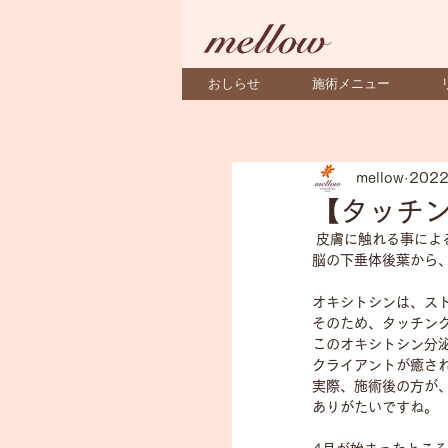
おしらせ
施術メニュー
mellow
202
【タッチ
 皮膚に触れる事に
脳の下垂体後葉から
オキシトシンは、ス
そのため、タッチング
このオキシトシン分
クライアントが癒さ
実際、施術後の方が
ありがたいですね。  