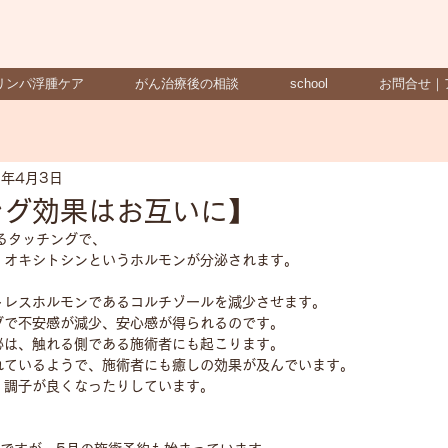
リンパ浮腫ケア
がん治療後の相談
school
お問合せ｜
2年4月3日
ング効果はお互いに】
よるタッチングで、
、オキシトシンというホルモンが分泌されます。
トレスホルモンであるコルチゾールを減少させます。 
で不安感が減少、安心感が得られるのです。  
泌は、触れる側である施術者にも起こります。 
れているようで、施術者にも癒しの効果が及んでいます。 
、調子が良くなったりしています。