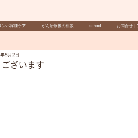
リンパ浮腫ケア
がん治療後の相談
school
お問合せ｜
4年8月2日
うございます