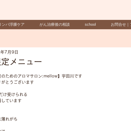
リンパ浮腫ケア
がん治療後の相談
school
お問合せ｜
5年7月9日
限定メニュー
のためのアロマサロン:mellow】宇田川です
りがとうございます
月だけ受けられる
備しています
は薄れがち