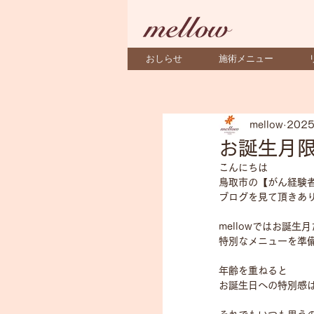
おしらせ
施術メニュー
mellow
202
お誕生月
こんにちは
鳥取市の【がん経験者
ブログを見て頂きあ
mellowではお誕生
特別なメニューを準
年齢を重ねると
お誕生日への特別感