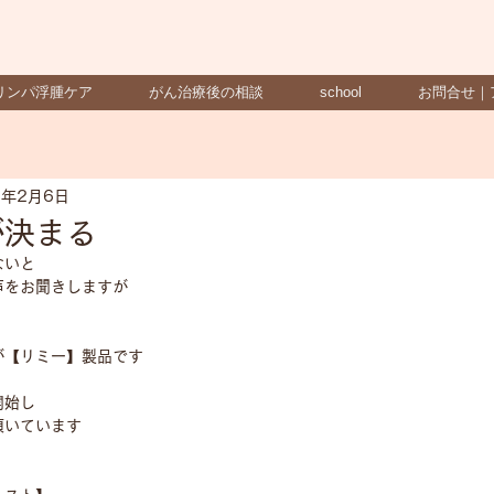
リンパ浮腫ケア
がん治療後の相談
school
お問合せ｜
5年2月6日
が決まる
ないと
声をお聞きしますが
が【リミー】製品です
開始し
頂いています