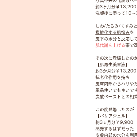
写真中央の【炭酸ペ
約3ヶ月分￥13,200
洗顔後に塗って10～
しわ/たるみ/くすみ
複雑化する肌悩み
を
皮下の水分と反応し
肌代謝を上げる
事で
その次に登場したの
【肌再生美容液】
約3か月分￥13,200
抗老化作用を持ち
皮膚内部からハリや
単品使いでも良いで
炭酸ペーストとの相
この度登場したのが
【バリアジェル】
約3ヵ月分￥9,900
蒸発するはずだった
皮膚内部の水分を利