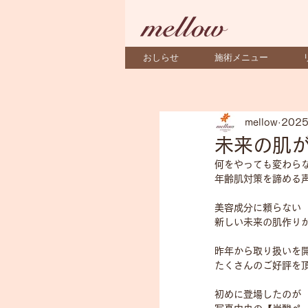
おしらせ
施術メニュー
mellow
202
未来の肌
何をやっても変わら
年齢肌対策を諦める
美容成分に頼らない
新しい未来の肌作り
昨年から取り扱いを
たくさんのご好評を
初めに登場したのが