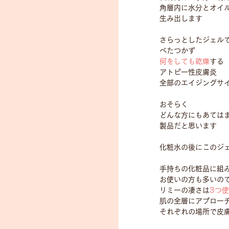
角層内に水分とオイ
生み出します
さらっとしたジェル
べたつかず
何をしても乾燥
する
アトピー性皮膚炎
全部のエイジングサ
おそらく
どんな方にもあては
製品だと思います
化粧水の後にこのジ
手持ちの化粧品に組
お使いの方も多いの
リミーの凄さは
3つ
肌の全層にアプロー
それぞれの場所で皮