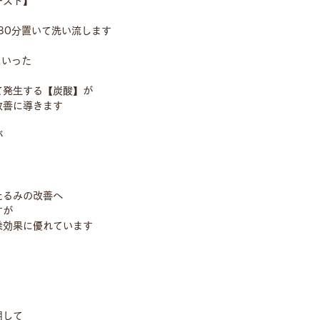
ースト】
30分置いて洗い流します
といった
て発生する【炭酸】が
改善に導きます
が
たるみの改善へ
すが
乗効果に優れています
用して