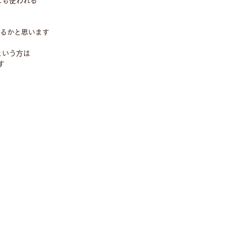
にも使われる
来るかと思います
という方は
す